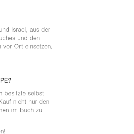
und Israel, aus der
Buches und den
 vor Ort einsetzen,
PPE?
h besitzte selbst
Kauf nicht nur den
chen im Buch zu
en!