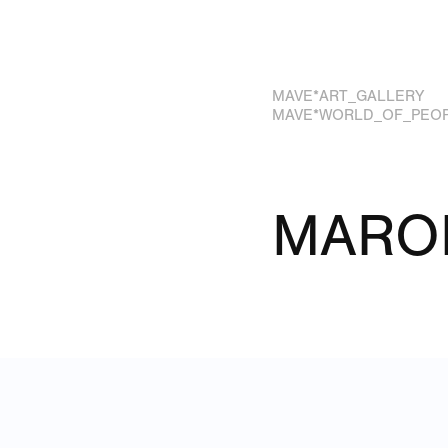
MAVE*ART_GALLERY
MAVE*WORLD_OF_PEO
MARO