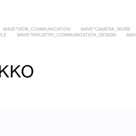
MAVE*VIEW_COMMUNICATION
MAVE*CAMERA_WORK
PLE
MAVE*INDUSTRY_COMMUNICATION_DESIGN
MAV
KKO